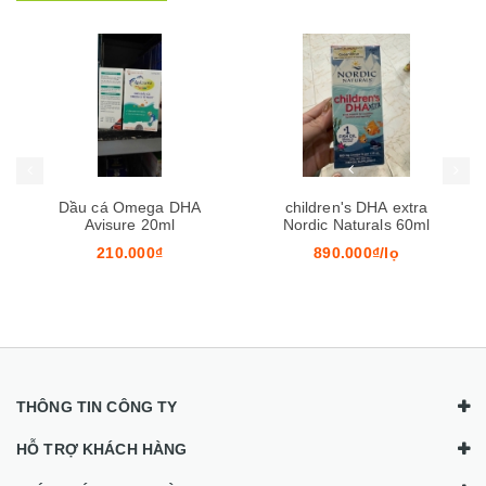
Mua hàng
Mua hàng
Mua
Dầu cá Omega DHA
children's DHA extra
Avisure 20ml
Nordic Naturals 60ml
210.000₫
890.000₫/lọ
THÔNG TIN CÔNG TY
HỖ TRỢ KHÁCH HÀNG