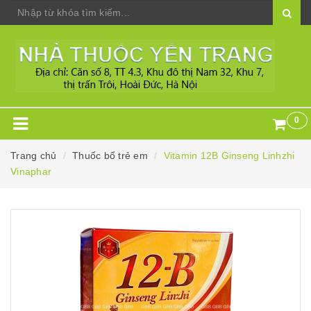
0
Trang chủ
Thuốc bổ trẻ em
Vitamin 12B Ginseng Linhzhi
Vinaphar