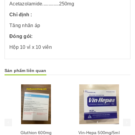
Acetazolamide.............250mg
Chỉ định :
Tăng nhãn áp
Đóng gói:
Hộp 10 vỉ x 10 viên
Sản phẩm liên quan
Mua hàng
Mua hàng
Mua
Gluthion 600mg
Vin-Hepa 500mg/5ml