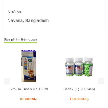
Nhà sx:
Navana, Bangladesh
Sản phẩm liên quan
Mua hàng
Mua hàng
Mua 
Siro Ho Tussis UK 125ml
Cedex (Lọ 200 viên)
60.000₫/lọ
150.000₫/lọ