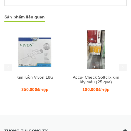
Sản phẩm liên quan
 hàng
Mua hàng
Mua hàn
Kim luồn Vivon 18G
Accu- Check Softclix kim
Gă
lấy máu (25 que)
350.000₫/hộp
100.000₫/hộp