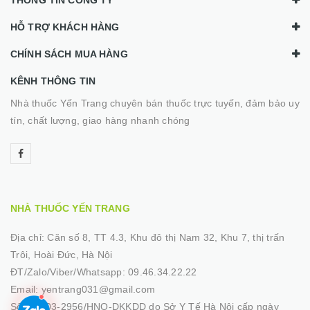
THÔNG TIN CÔNG TY
HỖ TRỢ KHÁCH HÀNG
CHÍNH SÁCH MUA HÀNG
KÊNH THÔNG TIN
Nhà thuốc Yến Trang chuyên bán thuốc trực tuyến, đảm bảo uy
tín, chất lượng, giao hàng nhanh chóng
NHÀ THUỐC YẾN TRANG
Địa chỉ:
Căn số 8, TT 4.3, Khu đô thị Nam 32, Khu 7, thị trấn
Trôi, Hoài Đức, Hà Nội
ĐT/Zalo/Viber/Whatsapp:
09.46.34.22.22
Email:
yentrang031@gmail.com
Số GP:
03-2956/HNO-DKKDD do Sở Y Tế Hà Nội cấp ngày