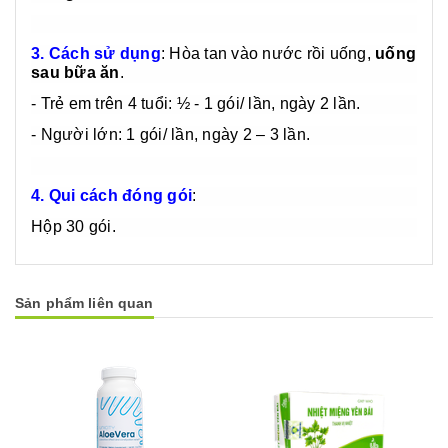
3. Cách sử dụng
:
Hòa tan vào nước rồi uống,
uống
sau bữa ăn
.
- Trẻ em trên 4 tuổi: ½ - 1 gói/ lần, ngày 2 lần.
- Người lớn: 1 gói/ lần, ngày 2 – 3 lần.
4. Qui cách đóng gói
:
Hộp 30 gói.
Sản phẩm liên quan
Mua hàng
Mua hàng
Mua