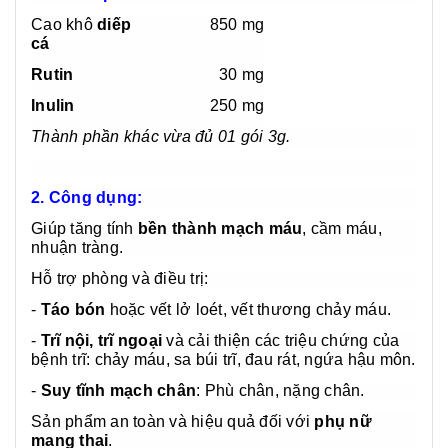
Cao khô
diếp
850 mg
cá
Rutin
30 mg
Inulin
250 mg
Thành phần khác vừa đủ 01 gói 3g.
2. Công dụng:
Giúp tăng tính
bền thành mạch máu
, cầm máu,
nhuận tràng.
Hỗ trợ phòng và điều trị:
-
Táo bón
hoặc vết lở loét, vết thương chảy máu.
-
Trĩ nội, trĩ ngoại
và cải thiện các triệu chứng của
bệnh trĩ: chảy máu, sa búi trĩ, đau rát, ngứa hậu môn.
-
Suy tĩnh mạch chân
: Phù chân, nặng chân.
Sản phẩm an toàn và hiệu quả đối với
phụ nữ
mang thai
.