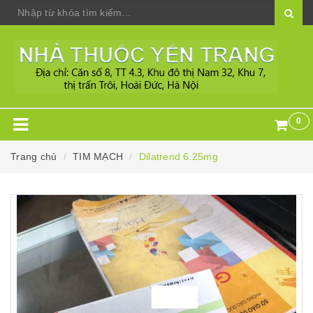
0
Trang chủ
TIM MẠCH
Dilatrend 6.25mg