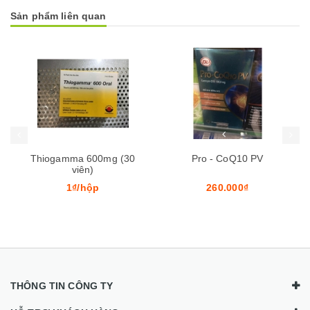
Sản phẩm liên quan
Mua hàng
Mua hàng
mma 600mg (30
Pro - CoQ10 PV
USAPh
viên)
1₫/hộp
260.000₫
60.
THÔNG TIN CÔNG TY