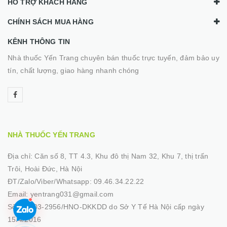
HỖ TRỢ KHÁCH HÀNG
CHÍNH SÁCH MUA HÀNG
KÊNH THÔNG TIN
Nhà thuốc Yến Trang chuyên bán thuốc trực tuyến, đảm bảo uy
tín, chất lượng, giao hàng nhanh chóng
NHÀ THUỐC YẾN TRANG
Địa chỉ:
Căn số 8, TT 4.3, Khu đô thị Nam 32, Khu 7, thị trấn
Trôi, Hoài Đức, Hà Nội
ĐT/Zalo/Viber/Whatsapp:
09.46.34.22.22
Email:
yentrang031@gmail.com
Số GP:
03-2956/HNO-DKKDD do Sở Y Tế Hà Nội cấp ngày
15/4/2016