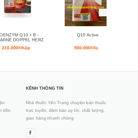
Q10 + B -
Q10 Active
Se
DOPPEL HERZ
0₫/hộp
550.000₫/lọ
1₫
KÊNH THÔNG TIN
hận
Nhà thuốc Yến Trang chuyên bán thuốc
n tiền
trực tuyến, đảm bảo uy tín, chất lượng,
giao hàng nhanh chóng