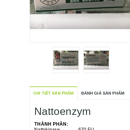
CHI TIẾT SẢN PHẨM
ĐÁNH GIÁ SẢN PHẨM
Nattoenzym
THÀNH PHẦN:
Nattokinase ..............670 FU