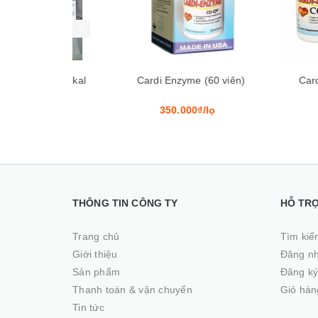
Pharmekal
Cardi Enzyme (60 viên)
Cardi Enzym
₫/lọ
350.000₫/lọ
220.00
THÔNG TIN CÔNG TY
HỖ TR
Trang chủ
Tìm kiế
Giới thiệu
Đăng n
Sản phẩm
Đăng k
Thanh toán & vận chuyển
Giỏ hàn
Tin tức