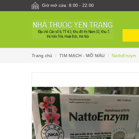
Giờ mở cửa: 8:00 - 22:00
Trang chủ
TIM MẠCH - MỠ MÁU
NattoEnzym