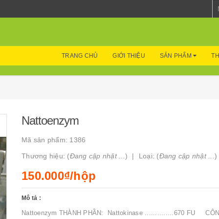
TRANG CHỦ
GIỚI THIỆU
SẢN PHẨM
TH
Nattoenzym
Mã sản phẩm:
1386
Thương hiệu: (
Đang cập nhật ...
)
Loại: (
Đang cập nhật ...
)
150.000₫/hộp
Mô tả :
Nattoenzym THÀNH PHẦN: Nattokinase ..............670 FU CÔ