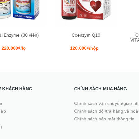
e (30 viên)
Coenzym Q10
COENZYM 
VITAMINE 
0₫/lọ
120.000₫/hộp
210.00
Ợ KHÁCH HÀNG
CHÍNH SÁCH MUA HÀNG
m
Chính sách vận chuyển/giao n
hập
Chính sách đổi/trả hàng và hoà
ý
Chính sách bảo mật thông tin
g