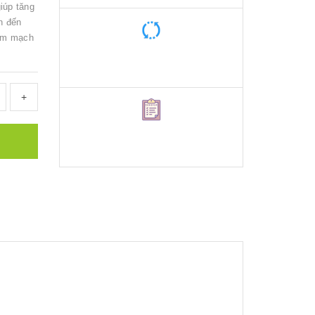
iúp tăng
n đến
tim mạch
+