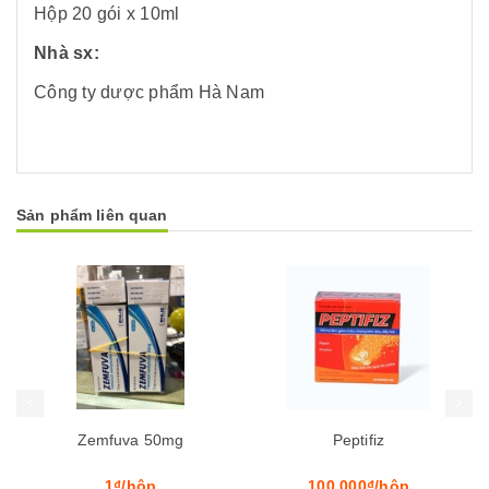
Hộp 20 gói x 10ml
Nhà sx:
Công ty dược phẩm Hà Nam
Sản phẩm liên quan
Mua hàng
Mua hàng
Mua
Peptifiz
Pomoli 9g
100.000₫/hộp
120.000₫/hộp