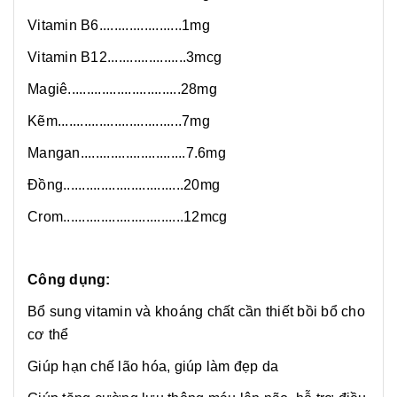
Vitamin B6......................1mg
Vitamin B12.....................3mcg
Magiê..............................28mg
Kẽm.................................7mg
Mangan............................7.6mg
Đồng................................20mg
Crom................................12mcg
Công dụng:
Bổ sung vitamin và khoáng chất cần thiết bồi bổ cho
cơ thể
Giúp hạn chế lão hóa, giúp làm đẹp da