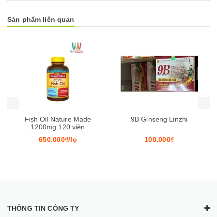
Sản phẩm liên quan
Mua hàng
Mua hàng
Mua
9B Ginseng Linzhi
Viên Uống 9B Ginseng
Linzhi
100.000₫
100.000₫/hộp
THÔNG TIN CÔNG TY