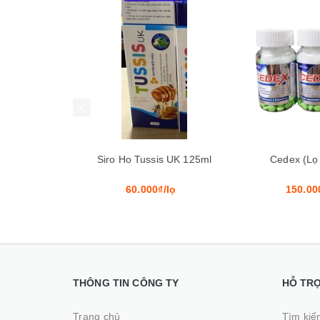
Mua hàng
Mua hàng
s UK 125ml
Cedex (Lọ 200 viên)
Ambroxol Star
/lọ
150.000₫/lọ
60.000
THÔNG TIN CÔNG TY
HỖ TR
Trang chủ
Tìm kiế