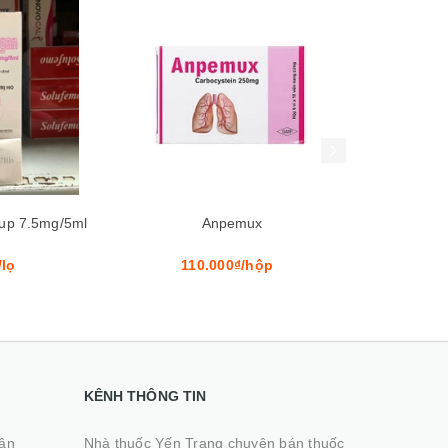
Xem nhanh
Mua hàng
Xem nhanh
emux
Lingasol
Hex
0₫/hộp
90.000₫/hộp
80.0
KÊNH THÔNG TIN
hận
Nhà thuốc Yến Trang chuyên bán thuốc