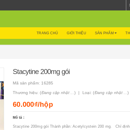
TRANG CHỦ
GIỚI THIỆU
SẢN PHẨM
TH
Stacytine 200mg gói
Mã sản phẩm:
16285
Thương hiệu: (
Đang cập nhật ...
)
Loại: (
Đang cập nhật ...
)
60.000₫/hộp
Mô tả :
Stacytine 200mg gói Thành phần: Acetylcystein 200 mg. Chỉ định