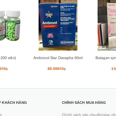
Xem nhanh
Mua hàng
Xem nhanh
Mua hàng
 Danapha 60ml
Butagan syrup 7.5mg/5ml
Anp
₫/lọ
1₫/lọ
110.00
Ợ KHÁCH HÀNG
CHÍNH SÁCH MUA HÀNG
m
Chính sách vận chuyển/giao n