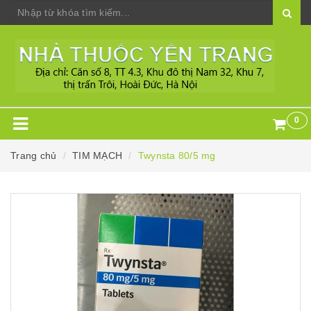
0
Trang chủ
TIM MẠCH
Twynsta 80/5 mg