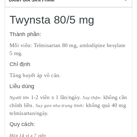
ĐÁNH GIÁ SẢN PHẨM
Twynsta 80/5 mg
Thành phần:
Mỗi viên: Telmisartan 80 mg, amlodipine besylate
5 mg.
Chỉ định
Tăng huyết áp vô căn.
Liều dùng
1-2 viên x 1 lần/ngày.
không cần
Người lớn
Suy thận:
chỉnh liều.
không quá 40 mg
Suy gan nhẹ-trung bình:
telmisartan/ngày.
Quy cách:
Hộp 14 vỉ x 7 viên