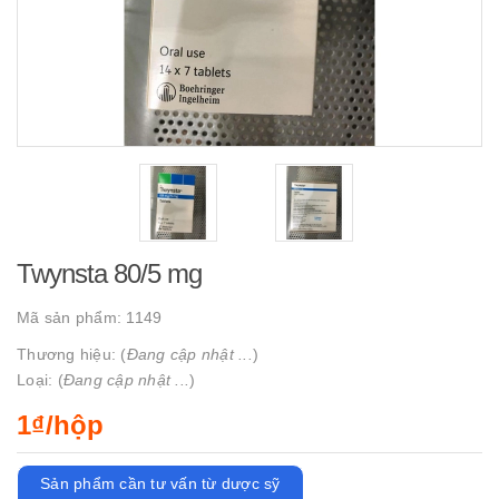
Twynsta 80/5 mg
Mã sản phẩm:
1149
Thương hiệu: (
Đang cập nhật ...
)
Loại: (
Đang cập nhật ...
)
1₫/hộp
Sản phẩm cần tư vấn từ dược sỹ