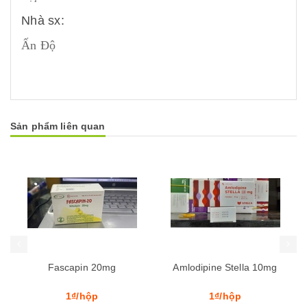
Nhà sx:
Ấn Độ
Sản phẩm liên quan
Mua hàng
Mua hàng
in 20mg
Amlodipine Stella 10mg
Savi Valsartan
hộp
1₫/hộp
1₫/hộp