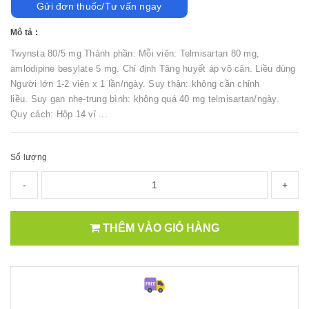
Gửi đơn thuốc/Tư vấn ngay
Mô tả :
Twynsta 80/5 mg Thành phần: Mỗi viên: Telmisartan 80 mg,
amlodipine besylate 5 mg. Chỉ định Tăng huyết áp vô căn. Liều dùng
Người lớn 1-2 viên x 1 lần/ngày. Suy thận: không cần chỉnh
liều. Suy gan nhẹ-trung bình: không quá 40 mg telmisartan/ngày.
Quy cách: Hộp 14 vỉ ...
Số lượng
-
+
THÊM VÀO GIỎ HÀNG