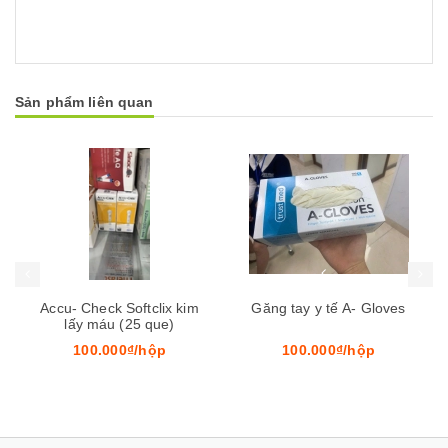
Sản phẩm liên quan
Mua hàng
Mua hàng
Mua
Accu- Check Softclix kim
Găng tay y tế A- Gloves
lấy máu (25 que)
100.000₫/hộp
100.000₫/hộp