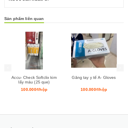
Sản phẩm liên quan
Mua hàng
Mua hàng
Mua
Accu- Check Softclix kim
Găng tay y tế A- Gloves
lấy máu (25 que)
100.000₫/hộp
100.000₫/hộp