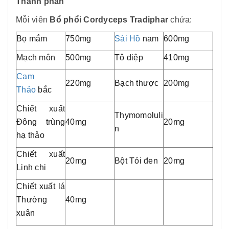
Thành phần
Mỗi viên
Bổ phổi Cordyceps Tradiphar
chứa:
Bọ mắm
750mg
Sài Hồ
nam
600mg
Mạch môn
500mg
Tô diệp
410mg
Cam
220mg
Bạch thược
200mg
Thảo
bắc
Chiết xuất
Thymomoluli
Đông trùng
40mg
20mg
n
hạ thảo
Chiết xuất
20mg
Bột Tỏi đen
20mg
Linh chi
Chiết xuất lá
Thường
40mg
xuân