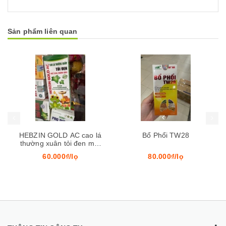
Sản phẩm liên quan
Mua hàng
Mua hàng
Mua
HEBZIN GOLD AC cao lá
Bổ Phổi TW28
thường xuân tỏi đen mật
ong chanh đào
60.000₫/lọ
80.000₫/lọ