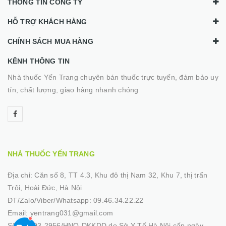
THÔNG TIN CÔNG TY
HỖ TRỢ KHÁCH HÀNG
CHÍNH SÁCH MUA HÀNG
KÊNH THÔNG TIN
Nhà thuốc Yến Trang chuyên bán thuốc trực tuyến, đảm bảo uy
tín, chất lượng, giao hàng nhanh chóng
NHÀ THUỐC YẾN TRANG
Địa chỉ:
Căn số 8, TT 4.3, Khu đô thị Nam 32, Khu 7, thị trấn
Trôi, Hoài Đức, Hà Nội
ĐT/Zalo/Viber/Whatsapp:
09.46.34.22.22
Email:
yentrang031@gmail.com
Số GP:
03-2956/HNO-DKKDD do Sở Y Tế Hà Nội cấp ngày