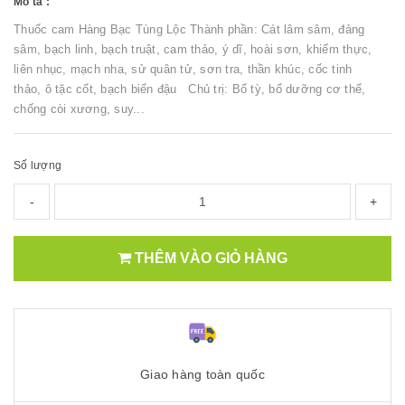
Mô tả :
Thuốc cam Hàng Bạc Tùng Lộc Thành phần: Cát lâm sâm, đảng
sâm, bạch linh, bạch truật, cam thảo, ý dĩ, hoài sơn, khiếm thực,
liên nhục, mạch nha, sử quân tử, sơn tra, thần khúc, cốc tinh
thảo, ô tặc cốt, bạch biển đậu Chủ trị: Bổ tỳ, bổ dưỡng cơ thể,
chống còi xương, suy...
Số lượng
-
+
THÊM VÀO GIỎ HÀNG
Giao hàng toàn quốc