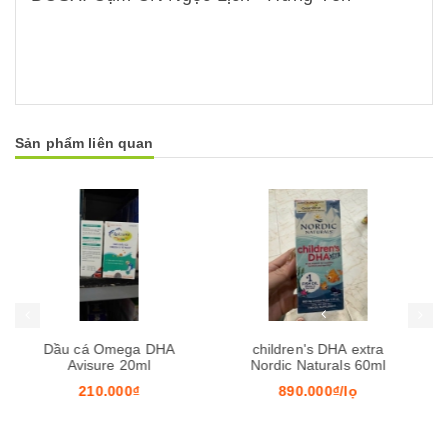
Sản phẩm liên quan
Mua hàng
Mua hàng
Mua
children's DHA extra
Paluzine 20mg/10ml
Nordic Naturals 60ml
890.000₫/lọ
250.000₫/hộp